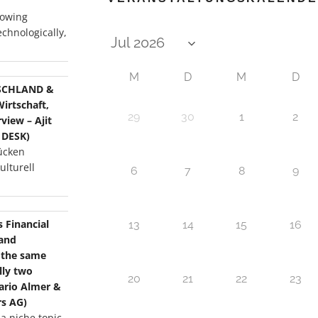
rowing
echnologically,
M
D
M
D
SCHLAND &
Wirtschaft,
29
30
1
2
iew – Ajit
 DESK)
ücken
ulturell
6
7
8
9
s Financial
13
14
15
16
 and
r the same
lly two
20
21
22
23
Mario Almer &
s AG)
 a niche topic