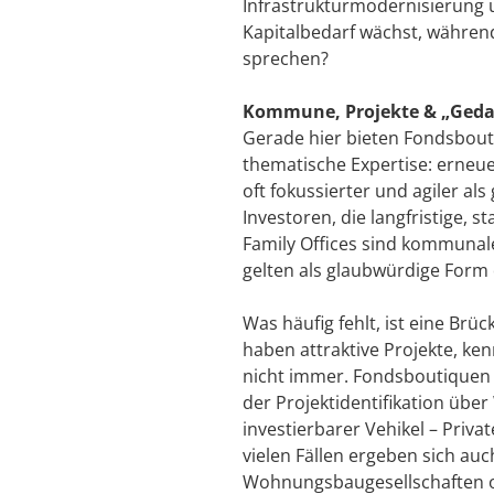
Infrastrukturmodernisierung 
Kapitalbedarf wächst, während
sprechen?
Kommune, Projekte & „Ged
Gerade hier bieten Fondsbout
thematische Expertise: erneuer
oft fokussierter und agiler a
Investoren, die langfristige,
Family Offices sind kommunale
gelten als glaubwürdige Form 
Was häufig fehlt, ist eine B
haben attraktive Projekte, ke
nicht immer. Fondsboutiquen s
der Projektidentifikation übe
investierbarer Vehikel – Priv
vielen Fällen ergeben sich a
Wohnungsbaugesellschaften o