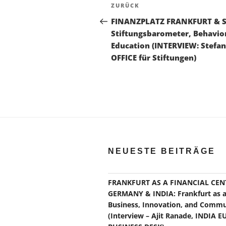
Beitragsnavigation
Vorheriger
ZURÜCK
Beitrag
FINANZPLATZ FRANKFURT & ST
Stiftungsbarometer, Behavior
Education (INTERVIEW: Stefa
OFFICE für Stiftungen)
NEUESTE BEITRÄGE
FRANKFURT AS A FINANCIAL CEN
GERMANY & INDIA: Frankfurt as a 
Business, Innovation, and Commu
(Interview – Ajit Ranade, INDIA 