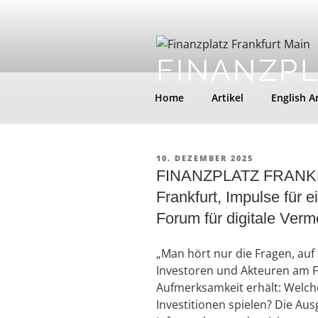
Zum
Inhalt
springen
FINANZP
Home
Artikel
English Ar
VERÖFFENTLICHT
10. DEZEMBER 2025
AM
FINANZPLATZ FRANKFU
Frankfurt, Impulse f
Forum für digitale Ve
„Man hört nur die Fragen, auf 
Investoren und Akteuren am F
Aufmerksamkeit erhält: Welch
Investitionen spielen? Die Au