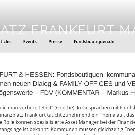
LATZ FRANKFURT M
ticles
Events
Presse
Fondsboutiquen.de
RT & HESSEN: Fondsboutiquen, kommunale 
ür einen neuen Dialog & FAMILY OFFICES und
rmögenswerte – FDV (KOMMENTAR – Markus Hi
die man vorbereitet ist“ (Goethe). In Gesprächen mit Fondsb
inanzplatz Frankfurt taucht zunehmend ein Thema auf, das 
e Rolle können spezialisierte Asset Manager bei der Finan
sgangslage ist bekannt: Kommunen müssen gleichzeitig Energ