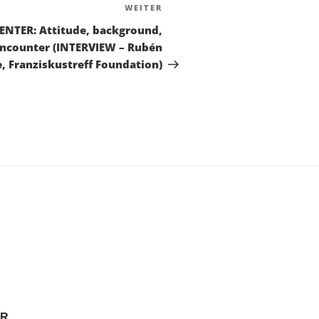
WEITER
Nächster
Beitrag
NTER: Attitude, background,
 encounter (INTERVIEW – Rubén
e, Franziskustreff Foundation)
ER