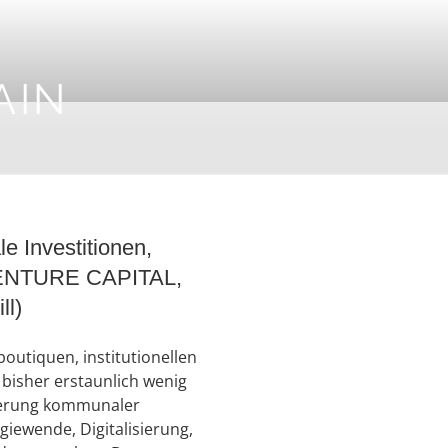
AIN
Investitionen,
 VENTURE CAPITAL,
ll)
outiquen, institutionellen
bisher erstaunlich wenig
zierung kommunaler
iewende, Digitalisierung,