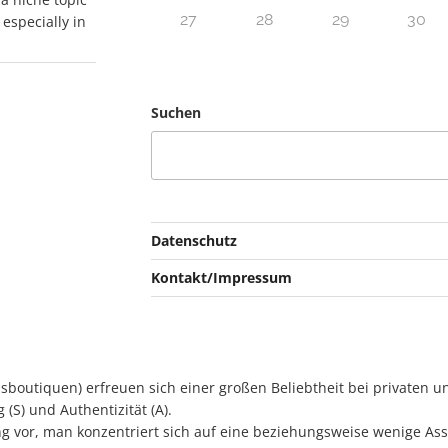
27
28
29
30
 especially in
Suchen
Datenschutz
Kontakt/Impressum
outiquen) erfreuen sich einer großen Beliebtheit bei privaten un
 (S) und Authentizität (A).
g vor, man konzentriert sich auf eine beziehungsweise wenige Asse