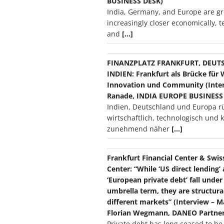
BUSINESS DESK)
India, Germany, and Europe are g
increasingly closer economically, t
and
[…]
FINANZPLATZ FRANKFURT, DEUT
INDIEN: Frankfurt als Brücke für 
Innovation und Community (Interv
Ranade, INDIA EUROPE BUSINESS
Indien, Deutschland und Europa r
wirtschaftlich, technologisch und k
zunehmend näher
[…]
Frankfurt Financial Center & Swis
Center: “While ‘US direct lending’
‘European private debt’ fall unde
umbrella term, they are structura
different markets” (Interview – 
Florian Wegmann, DANEO Partner
Private debt has long ceased to be