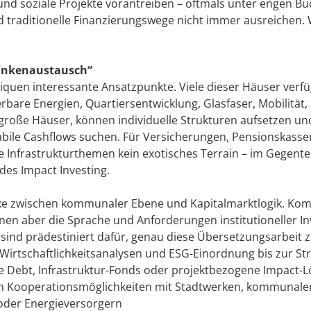
und soziale Projekte vorantreiben – oftmals unter engen B
 traditionelle Finanzierungswege nicht immer ausreichen. W
ankenaustausch“
iquen interessante Ansatzpunkte. Viele dieser Häuser verf
bare Energien, Quartiersentwicklung, Glasfaser, Mobilität, 
ls große Häuser, können individuelle Strukturen aufsetzen u
 stabile Cashflows suchen. Für Versicherungen, Pensionskas
 Infrastrukturthemen kein exotisches Terrain – im Gegenteil
des Impact Investing.
rücke zwischen kommunaler Ebene und Kapitalmarktlogik. K
nnen aber die Sprache und Anforderungen institutioneller I
ind prädestiniert dafür, genau diese Übersetzungsarbeit zu
r Wirtschaftlichkeitsanalysen und ESG-Einordnung bis zur St
ate Debt, Infrastruktur-Fonds oder projektbezogene Impact-L
uch Kooperationsmöglichkeiten mit Stadtwerken, kommunale
der Energieversorgern