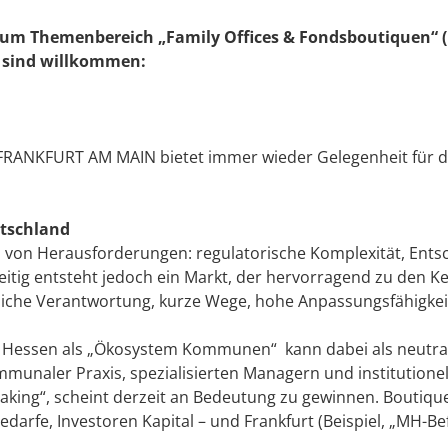
zum Themenbereich „Family Offices & Fondsboutiquen“ (I
) sind willkommen:
FRANKFURT AM MAIN bietet immer wieder Gelegenheit für
utschland
frei von Herausforderungen: regulatorische Komplexität, Ent
tig entsteht jedoch ein Markt, der hervorragend zu den Ke
nliche Verantwortung, kurze Wege, hohe Anpassungsfähigkei
d Hessen als „Ökosystem Kommunen“ kann dabei als neutral
unaler Praxis, spezialisierten Managern und institutionel
making“, scheint derzeit an Bedeutung zu gewinnen. Boutiq
rfe, Investoren Kapital – und Frankfurt (Beispiel, „MH-Bef