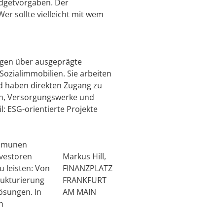
udgetvorgaben. Der
er sollte vielleicht mit wem
ügen über ausgeprägte
Sozialimmobilien. Sie arbeiten
nd haben direkten Zugang zu
sen, Versorgungswerke und
: ESG-orientierte Projekte
ommunen
nvestoren
Markus Hill,
 leisten: Von
FINANZPLATZ
rukturierung
FRANKFURT
ösungen. In
AM MAIN
n