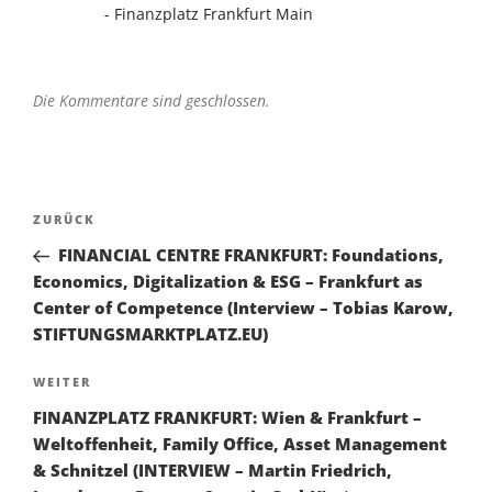
- Finanzplatz Frankfurt Main
Die Kommentare sind geschlossen.
Beitragsnavigation
Vorheriger
ZURÜCK
Beitrag
FINANCIAL CENTRE FRANKFURT: Foundations,
Economics, Digitalization & ESG – Frankfurt as
Center of Competence (Interview – Tobias Karow,
STIFTUNGSMARKTPLATZ.EU)
Nächster
WEITER
Beitrag
FINANZPLATZ FRANKFURT: Wien & Frankfurt –
Weltoffenheit, Family Office, Asset Management
& Schnitzel (INTERVIEW – Martin Friedrich,