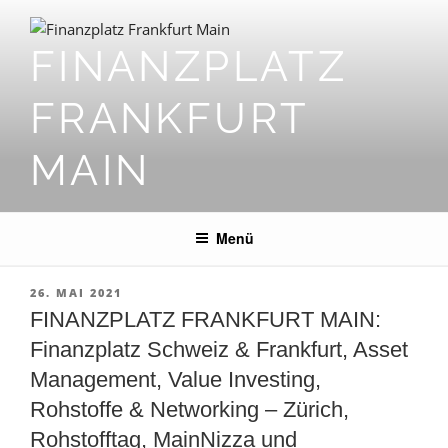
Zum
Inhalt
FINANZPLATZ
springen
FRANKFURT
MAIN
Menü
VERÖFFENTLICHT
26. MAI 2021
AM
FINANZPLATZ FRANKFURT MAIN:
Finanzplatz Schweiz & Frankfurt, Asset
Management, Value Investing,
Rohstoffe & Networking – Zürich,
Rohstofftag, MainNizza und