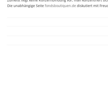
Zumeist liegt keine Konzernbindung vor, man konzentriert sic
Die unabhängige Seite
fondsboutiquen.de
diskutiert mit Fre