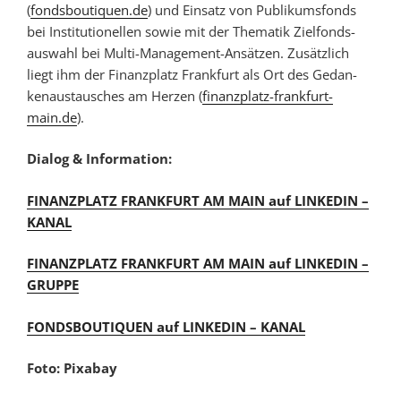
(
fondsboutiquen.de
) und Einsatz von Publi­kums­­fonds
bei Insti­­tu­tio­­nellen sowie mit der Thema­tik Ziel­­fonds­­
auswahl bei Multi-Mana­­ge­ment-Ansätzen. Zusätzlich
liegt ihm der Finanz­­platz Frankfurt als Ort des Gedan­
ken­­aus­tausches am Herzen (
finanzplatz-frankfurt-
main.de
).
Dialog & Information:
FINANZPLATZ FRANKFURT AM MAIN auf LINKEDIN –
KANAL
FINANZPLATZ FRANKFURT AM MAIN auf LINKEDIN –
GRUPPE
FONDSBOUTIQUEN auf LINKEDIN – KANAL
Foto: Pixabay