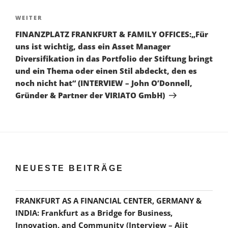
Nächster
WEITER
Beitrag
FINANZPLATZ FRANKFURT & FAMILY OFFICES:„Für
uns ist wichtig, dass ein Asset Manager
Diversifikation in das Portfolio der Stiftung bringt
und ein Thema oder einen Stil abdeckt, den es
noch nicht hat“ (INTERVIEW – John O’Donnell,
Gründer & Partner der VIRIATO GmbH)
NEUESTE BEITRÄGE
FRANKFURT AS A FINANCIAL CENTER, GERMANY &
INDIA: Frankfurt as a Bridge for Business,
Innovation, and Community (Interview – Ajit