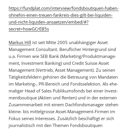
https://fundplat.com/interview/fondsboutiquen-haben-
ohnehin-einen-treuen-fankreis-dies-gilt-bei-liquiden-
und-nicht-liquiden-ansaetzen/embed/#?
secret=howGCrEB5s
Markus Hill
ist seit Mitte 2005 unab­hän­giger Asset
Mana­ge­ment Consultant. Beruf­licher Hinter­grund sind
u.a. Firmen wie SEB Bank (Marke­ting/Produkt­mana­ge­
ment, Invest­ment Banking) und Credit Suisse Asset
Mana­gement (Vertrieb, Asset Mana­ge­ment). Zu seinen
Tätig­keits­fel­dern gehören die Betreuung von Manda­ten
im Marke­ting-, PR-Bereich und Fonds­­se­lek­tion. Als ehe­
ma­liger Head of Sales Publi­kums­fonds bei einer Invest­
ment­­bou­tique (Aktien und Renten) und in der externen
Zusammen­­arbeit mit einem Dach­­fonds­­ma­nager stehen
kleine- bis mittel­grosse Asset-Mana­gement-Firmen im
Fokus seines Inte­resses. Zusätz­lich beschäf­tigt er sich
jour­na­lis­tisch mit den Themen Fonds­bou­tiquen