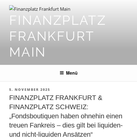
Zum
Inhalt
FINANZPLATZ
springen
FRANKFURT
MAIN
Menü
VERÖFFENTLICHT
5. NOVEMBER 2025
AM
FINANZPLATZ FRANKFURT &
FINANZPLATZ SCHWEIZ:
„Fondsboutiquen haben ohnehin einen
treuen Fankreis – dies gilt bei liquiden-
und nicht-liquiden Ansätzen“