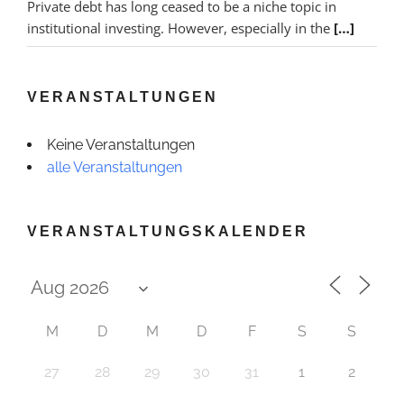
Private debt has long ceased to be a niche topic in
institutional investing. However, especially in the
[…]
VERANSTALTUNGEN
Keine Veranstaltungen
alle Veranstaltungen
VERANSTALTUNGSKALENDER
M
D
M
D
F
S
S
27
28
29
30
31
1
2