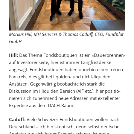
Markus Hill, MH Services & Thomas Caduff, CEO, Fundplat
GmbH
Hill:
Das Thema Fondsboutiquen ist ein «Dauerbrenner»
auf Investorenseite, hier ist immer Lang­frist­denke
angesagt. Fondsboutiquen haben ohnehin einen treuen
Fankreis, dies gilt bei liquiden- und nicht-liquiden
Ansätzen. Gegenwärtig beobachte ich stark die
Diskussion im illiquiden Bereich (AIF etc.), hier positio­
nieren sich zunehmend neue Adressen mit exzellenter
Expertise aus dem DACH-Raum.
Caduff:
Viele Schweizer Fondsboutiquen wollen nach
Deutschland – ich bin skeptisch, denn selbst deutsche
Anbieter tun sich in der Schweiz schwer. Ist mein