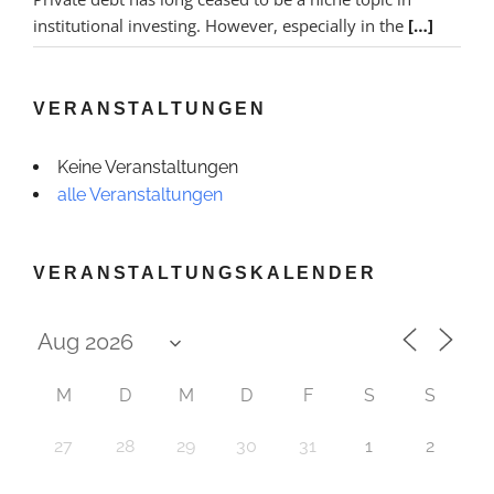
institutional investing. However, especially in the
[…]
VERANSTALTUNGEN
Keine Veranstaltungen
alle Veranstaltungen
VERANSTALTUNGSKALENDER
M
D
M
D
F
S
S
27
28
29
30
31
1
2