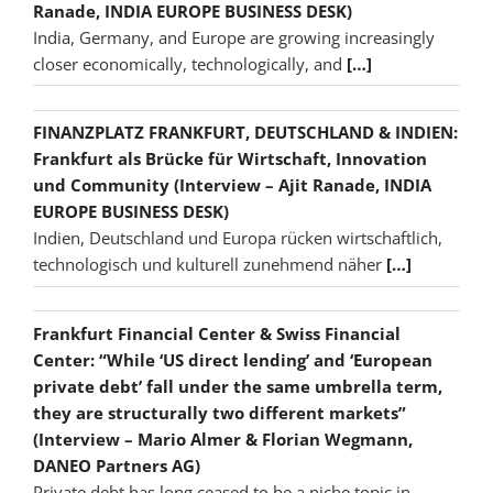
Ranade, INDIA EUROPE BUSINESS DESK)
India, Germany, and Europe are growing increasingly
closer economically, technologically, and
[…]
FINANZPLATZ FRANKFURT, DEUTSCHLAND & INDIEN:
Frankfurt als Brücke für Wirtschaft, Innovation
und Community (Interview – Ajit Ranade, INDIA
EUROPE BUSINESS DESK)
Indien, Deutschland und Europa rücken wirtschaftlich,
technologisch und kulturell zunehmend näher
[…]
Frankfurt Financial Center & Swiss Financial
Center: “While ‘US direct lending’ and ‘European
private debt’ fall under the same umbrella term,
they are structurally two different markets”
(Interview – Mario Almer & Florian Wegmann,
DANEO Partners AG)
Private debt has long ceased to be a niche topic in