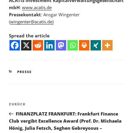
ACATIS Investment Kapitalverwaltungsgesellschaft
mbH
:
www.acatis.de
Pressekontakt
: Ansgar Wingenter
(
wingenter@acatis.de)
Spread the article
KATEGORIEN
PRESSE
Beitragsnavigation
Vorheriger
ZURÜCK
Beitrag
FINANZPLATZ FRANKFURT: Frankfurt Finance
Club vergibt Excellence Award (Prof. Dr. Michaela
Hönig, Julia Fetsch, Seghen Gebreyosus –