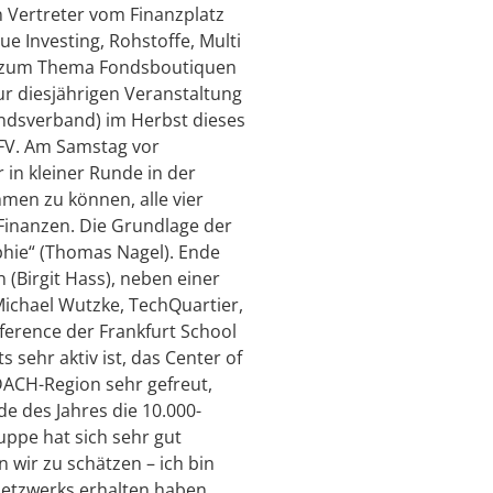
n Vertreter vom Finanzplatz
e Investing, Rohstoffe, Multi
o zum Thema Fondsboutiquen
ur diesjährigen Veranstaltung
fondsverband) im Herbst dieses
AFV. Am Samstag vor
in kleiner Runde in der
men zu können, alle vier
s Finanzen. Die Grundlage der
ophie“ (Thomas Nagel). Ende
 (Birgit Hass), neben einer
Michael Wutzke, TechQuartier,
nference der Frankfurt School
s sehr aktiv ist, das Center of
ACH-Region sehr gefreut,
e des Jahres die 10.000-
uppe hat sich sehr gut
 wir zu schätzen – ich bin
Netzwerks erhalten haben.