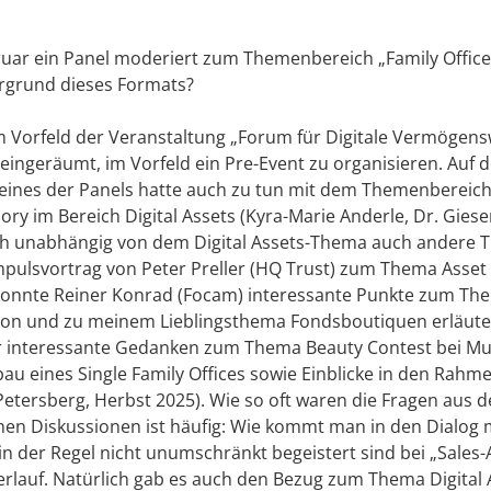
uar ein Panel moderiert zum Themenbereich „Family Offices,
ergrund dieses Formats?
m Vorfeld der Veranstaltung „Forum für Digitale Vermögen
t eingeräumt, im Vorfeld ein Pre-Event zu organisieren. Auf
, eines der Panels hatte auch zu tun mit dem Themenbereich 
y im Bereich Digital Assets (Kyra-Marie Anderle, Dr. Giesen
ch unabhängig von dem Digital Assets-Thema auch andere 
Impulsvortrag von Peter Preller (HQ Trust) zum Thema Asset
n konnte Reiner Konrad (Focam) interessante Punkte zum Th
on und zu meinem Lieblingsthema Fondsboutiquen erläute
r interessante Gedanken zum Thema Beauty Contest bei Mult
 eines Single Family Offices sowie Einblicke in den Rahme
(Petersberg, Herbst 2025). Wie so oft waren die Fragen aus 
hen Diskussionen ist häufig: Wie kommt man in den Dialog m
in der Regel nicht unumschränkt begeistert sind bei „Sales-
erlauf. Natürlich gab es auch den Bezug zum Thema Digital