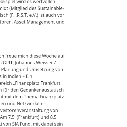
eispiel wird es wertvollen
idt (Mitglied des Sustainable-
 (F.I.R.S.T. e.V.) ist auch vor
estoren, Asset Management und
ch freue mich diese Woche auf
 (GIRT, Johannes Weisser /
zur Planung und Umsetzung von
 in Indien – Ein
reich „Finanzplatz Frankfurt
ich für den Gedankenaustausch
r gut mit dem Thema Finanzplatz
eten und Netzwerken –
nvestorenveranstaltung von
 7.5. (Frankfurt) und 8.5.
i von SIA Fund, mit dabei sein