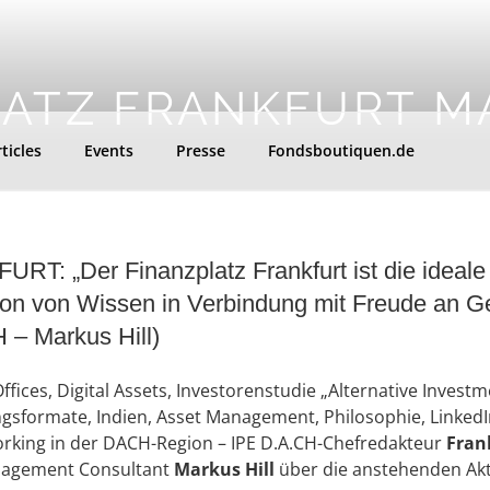
LATZ FRANKFURT M
ticles
Events
Presse
Fondsboutiquen.de
: „Der Finanzplatz Frankfurt ist die ideale 
on von Wissen in Verbindung mit Freude an 
 – Markus Hill)
Offices, Digital Assets, Investorenstudie „Alternative Invest
ungsformate, Indien, Asset Management, Philosophie, Linke
rking in der DACH-Region – IPE D.A.CH-Chefredakteur
Fran
nagement Consultant
Markus Hill
über die anstehenden Akt