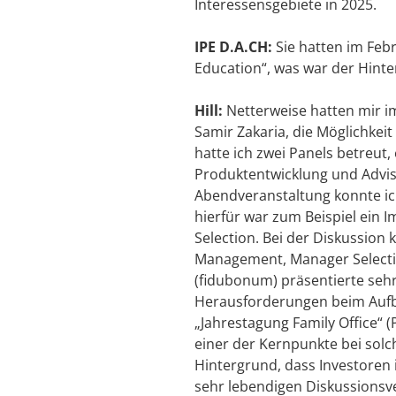
Interessensgebiete in 2025.
IPE D.A.CH:
Sie hatten im Febr
Education“, was war der Hint
Hill:
Netterweise hatten mir i
Samir Zakaria, die Möglichkei
hatte ich zwei Panels betreut
Produktentwicklung und Advisor
Abendveranstaltung konnte i
hierfür war zum Beispiel ein 
Selection. Bei der Diskussio
Management, Manager Selecti
(fidubonum) präsentierte seh
Herausforderungen beim Aufbau
„Jahrestagung Family Office“ 
einer der Kernpunkte bei solc
Hintergrund, dass Investoren 
sehr lebendigen Diskussionsv