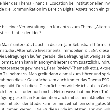
hier das Thema Financial Ecucation bei institutionellen I
ade die Kommunikation im Bereich Digital Assets noch ein 
e bei einer Veranstaltung ein Kurzintro zum Thema „Alterna
steckt hinter der Idee?
 Main“ unterstützt auch in diesem Jahr Sebastian Thürmer (
enstudie „Alternative Investments, Immobilien & ESG“, diese
Die Befragungen laufen gerade, die Befragung ist wenig zeit
 Format. Man kann in anonymisierter Form zusätzlich Eindr
vestorenseite gewinnen („Peer Review“-Thematik etc.). Aktue
en Teilnehmern. Man greift dann einmal zum Hörer und spri
Rahmen dieser Gespräche kam auch immer das Thema ESG 
ngsbild. Durch diese Gespräche entwickele ich auf ein Gefü
ich hier tut – oder auch nicht. Netterweise hat mir Herr Th
rfügung gestellt, in Kombination auch mit seinen aktuellen 
nd Initiator der Studie kann er mir zeitnah ein sehr gutes 
put immer wertvoll. Die Studie wurde im letzten Jahr von So