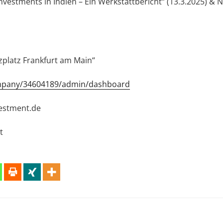
nvestments in Indien – Ein Werkstattbericht“ (13.3.2025) &
zplatz Frankfurt am Main“
ompany/34604189/admin/dashboard
vestment.de
t