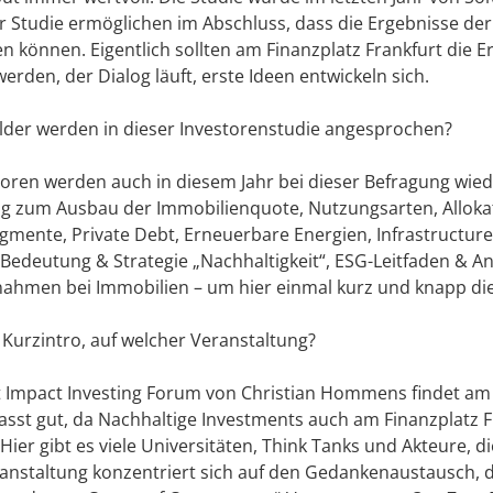
r Studie ermöglichen im Abschluss, dass die Ergebnisse de
n können. Eigentlich sollten am Finanzplatz Frankfurt die 
werden, der Dialog läuft, erste Ideen entwickeln sich.
er werden in dieser Investorenstudie angesprochen?
storen werden auch in diesem Jahr bei dieser Befragung wie
ng zum Ausbau der Immobilienquote, Nutzungsarten, Allokat
gmente, Private Debt, Erneuerbare Energien, Infrastructure 
, Bedeutung & Strategie „Nachhaltigkeit“, ESG-Leitfaden & An
ahmen bei Immobilien – um hier einmal kurz und knapp di
Kurzintro, auf welcher Veranstaltung?
 Impact Investing Forum von Christian Hommens findet am 1
asst gut, da Nachhaltige Investments auch am Finanzplatz F
Hier gibt es viele Universitäten, Think Tanks und Akteure, d
ranstaltung konzentriert sich auf den Gedankenaustausch, 