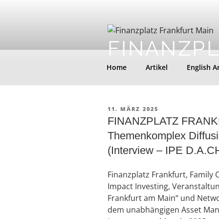
Zum
Inhalt
springen
FINANZP
Home
Artikel
English Ar
VERÖFFENTLICHT
11. MÄRZ 2025
AM
FINANZPLATZ FRANKFURT
Themenkomplex Diffusi
(Interview – IPE D.A.CH
Finanzplatz Frankfurt, Family 
Impact Investing, Veranstalt
Frankfurt am Main“ und Netwo
dem unabhängigen Asset Ma