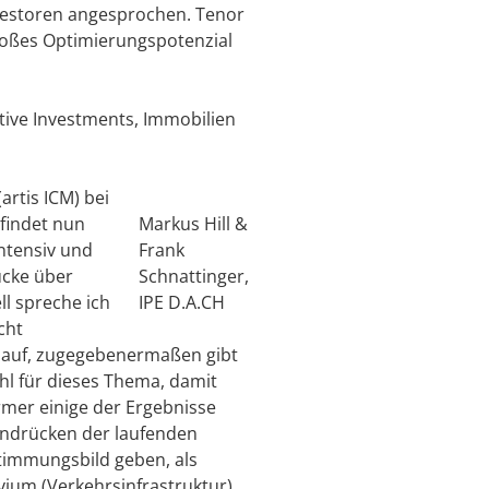
nvestoren angesprochen. Tenor
großes Optimierungspotenzial
tive Investments, Immobilien
artis ICM) bei
 findet nun
Markus Hill &
intensiv und
Frank
ücke über
Schnattinger,
ll spreche ich
IPE D.A.CH
cht
auf, zugegebenermaßen gibt
hl für dieses Thema, damit
ürmer einige der Ergebnisse
Eindrücken der laufenden
Stimmungsbild geben, als
lvium (Verkehrsinfrastruktur)