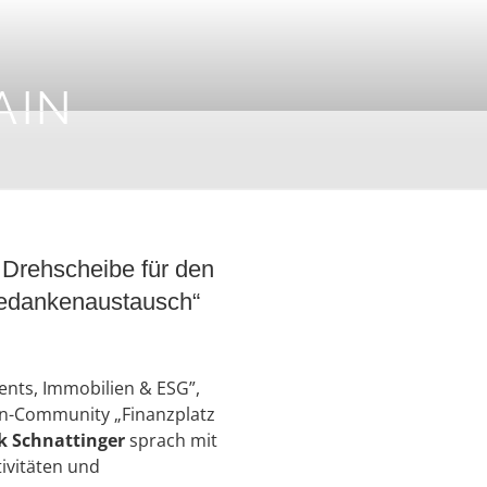
AIN
Drehscheibe für den
Gedankenaustausch“
ments, Immobilien & ESG”,
dIn-Community „Finanzplatz
k Schnattinger
sprach mit
ivitäten und