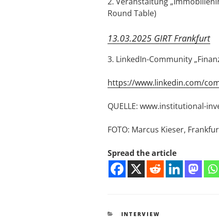
2. Veranstaltung „Immobilieni
Round Table)
13.03.2025 GIRT Frankfurt
3. LinkedIn-Community „Finan
https://www.linkedin.com/c
QUELLE: www.institutional-in
FOTO: Marcus Kieser, Frankfur
Spread the article
KATEGORIEN
INTERVIEW