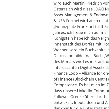
wird auch Martin Friedrich vo
Österreich wird diese „DACH-I
Asset Management & Endowmen
& USA-Formel wird auch nicht 
„Finanzplatz Frankfurt trifft 
Jahres, ich freue mich auf me
Königstein habe ich das Vergn
Innenstadt des Dorfes mit Hoc
Wochen wird ein Buchkapitel di
Diskussion bildet das Buch „W
des Monats wird es in Frankfur
interessanten Digital Assets 
Finance Loop – Alliance for on
of Finance (Blockchain Centre) 
Competence. Es hat mich im 
dass unsere LinkedIn-Communi
Follower-Grenze überschritten
entwickelt. Input, Ideen und A
dankbar für die Unterstützung