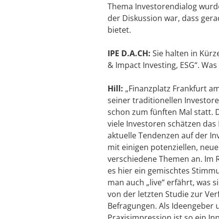
Thema Investorendialog wurde 
der Diskussion war, dass ger
bietet.
IPE D.A.CH:
Sie halten in Kürz
& Impact Investing, ESG“. Was 
Hill:
„Finanzplatz Frankfurt am
seiner traditionellen Investor
schon zum fünften Mal statt. 
viele Investoren schätzen das
aktuelle Tendenzen auf der In
mit einigen potenziellen, neu
verschiedene Themen an. Im 
es hier ein gemischtes Stimmu
man auch „live“ erfährt, was s
von der letzten Studie zur Ve
Befragungen. Als Ideengeber u
Praxisimpression ist so ein In