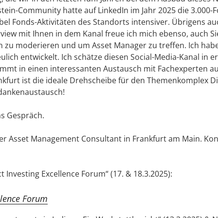
stein-Community hatte auf LinkedIn im Jahr 2025 die 3.000-
Label Fonds-Aktivitäten des Standorts intensiver. Übrigens a
view mit Ihnen in dem Kanal freue ich mich ebenso, auch Sie 
 zu moderieren und um Asset Manager zu treffen. Ich habe 
lich entwickelt. Ich schätze diesen Social-Media-Kanal in ers
t in einen interessanten Austausch mit Fachexperten au
nkfurt ist die ideale Drehscheibe für den Themenkomplex Di
dankenaustausch!
as Gespräch.
er Asset Management Consultant in Frankfurt am Main. Kont
 Investing Excellence Forum“ (17. & 18.3.2025):
llence Forum