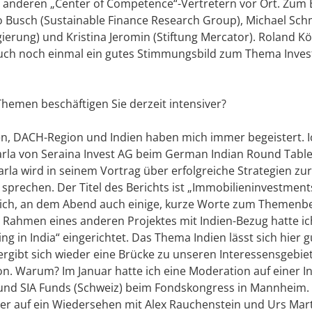
it anderen „Center of Competence“-Vertretern vor Ort. Zum B
o Busch (Sustainable Finance Research Group), Michael Schm
rung) und Kristina Jeromin (Stiftung Mercator). Roland Kölsch
 auch noch einmal ein gutes Stimmungsbild zum Thema Inv
hemen beschäftigen Sie derzeit intensiver?
, DACH-Region und Indien haben mich immer begeistert. I
arla von Seraina Invest AG beim German Indian Round Table
arla wird in seinem Vortrag über erfolgreiche Strategien 
sprechen. Der Titel des Berichts ist „Immobilieninvestments
 mich, an dem Abend auch einige, kurze Worte zum Themenbe
m Rahmen eines anderen Projektes mit Indien-Bezug hatte 
ing in India“ eingerichtet. Das Thema Indien lässt sich hie
ergibt sich wieder eine Brücke zu unseren Interessensgebi
 Warum? Im Januar hatte ich eine Moderation auf einer I
nd SIA Funds (Schweiz) beim Fondskongress in Mannheim. Am
eder auf ein Wiedersehen mit Alex Rauchenstein und Urs Mart