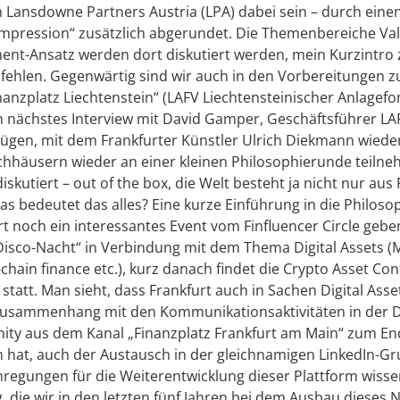
n Lansdowne Partners Austria (LPA) dabei sein – durch eine
mpression“ zusätzlich abgerundet. Die Themenbereiche Valu
t-Ansatz werden dort diskutiert werden, mein Kurzintr
fehlen. Gegenwärtig sind wir auch in den Vorbereitungen z
Finanzplatz Liechtenstein“ (LAFV Liechtensteinischer Anlage
in nächstes Interview mit David Gamper, Geschäftsführer L
ügen, mit dem Frankfurter Künstler Ulrich Diekmann wieder 
hhäusern wieder an einer kleinen Philosophierunde teilneh
skutiert – out of the box, die Welt besteht ja nicht nur au
as bedeutet das alles? Eine kurze Einführung in die Philos
t noch ein interessantes Event vom Finfluencer Circle geben
„Disco-Nacht“ in Verbindung mit dem Thema Digital Assets (
-chain finance etc.), kurz danach findet die Crypto Asset Co
statt. Man sieht, dass Frankfurt auch in Sachen Digital Asset
Zusammenhang mit den Kommunikationsaktivitäten in der D
ty aus dem Kanal „Finanzplatz Frankfurt am Main“ zum End
 hat, auch der Austausch in der gleichnamigen LinkedIn-Gr
nregungen für die Weiterentwicklung dieser Plattform wissen
, die wir in den letzten fünf Jahren bei dem Ausbau dieses 