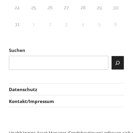
24
25
26
27
28
29
30
31
1
2
3
4
5
6
Suchen
Datenschutz
Kontakt/Impressum
Unabhängige Asset Manager (Fondsboutiquen) erfreuen sich ein