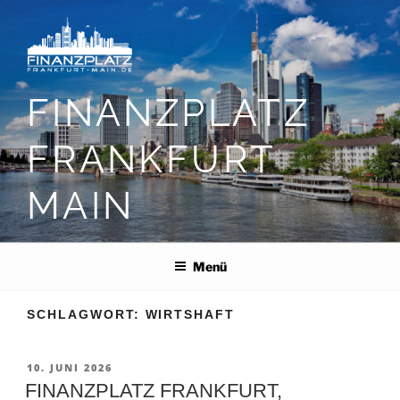
Zum
Inhalt
springen
FINANZPLATZ
FRANKFURT
MAIN
Menü
SCHLAGWORT:
WIRTSHAFT
VERÖFFENTLICHT
10. JUNI 2026
AM
FINANZPLATZ FRANKFURT,