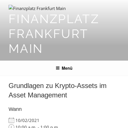
Zum
Inhalt
FINANZPLATZ
springen
FRANKFURT
MAIN
Menü
Grundlagen zu Krypto-Assets im
Asset Management
Wann
10/02/2021
10:00 a.m. - 1:00 p.m.