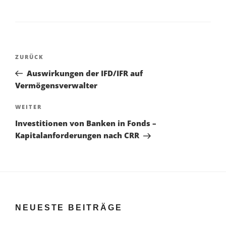
Beitragsnavigation
Vorheriger
ZURÜCK
Beitrag
Auswirkungen der IFD/IFR auf
Vermögensverwalter
Nächster
WEITER
Beitrag
Investitionen von Banken in Fonds –
Kapitalanforderungen nach CRR
NEUESTE BEITRÄGE