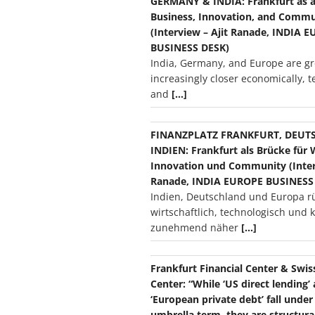
GERMANY & INDIA: Frankfurt as a 
Business, Innovation, and Commu
(Interview – Ajit Ranade, INDIA 
BUSINESS DESK)
India, Germany, and Europe are g
increasingly closer economically, t
and
[…]
FINANZPLATZ FRANKFURT, DEUT
INDIEN: Frankfurt als Brücke für 
Innovation und Community (Interv
Ranade, INDIA EUROPE BUSINESS
Indien, Deutschland und Europa r
wirtschaftlich, technologisch und k
zunehmend näher
[…]
Frankfurt Financial Center & Swis
Center: “While ‘US direct lending’
‘European private debt’ fall unde
umbrella term, they are structura