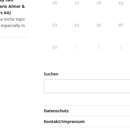
16
17
18
19
Mario Almer &
s AG)
 a niche topic
23
24
25
26
 especially in
30
1
2
3
Suchen
Datenschutz
Kontakt/Impressum