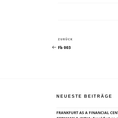
Beitragsnavigation
Vorheriger
ZURÜCK
Beitrag
Fb 003
NEUESTE BEITRÄGE
FRANKFURT AS A FINANCIAL CEN