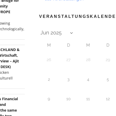
Bridge for
nity
EUROPE
VERANSTALTUNGSKALEND
rowing
echnologically,
M
D
M
D
SCHLAND &
Wirtschaft,
26
27
28
29
iew – Ajit
 DESK)
ücken
ulturell
2
3
4
5
s Financial
9
10
11
12
 and
r the same
lly two