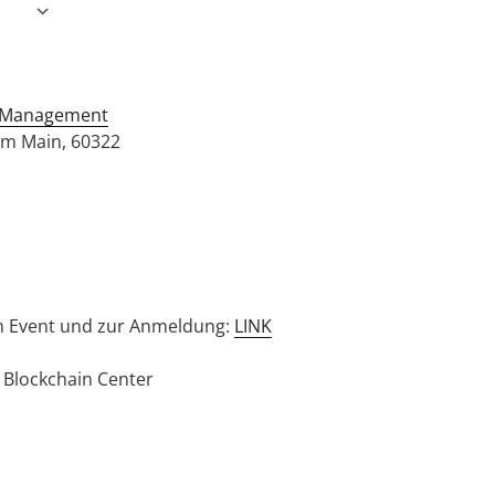
gen
Google Kalender
iCalendar
 & Management
 am Main, 60322
m Event und zur Anmeldung:
LINK
l Blockchain Center