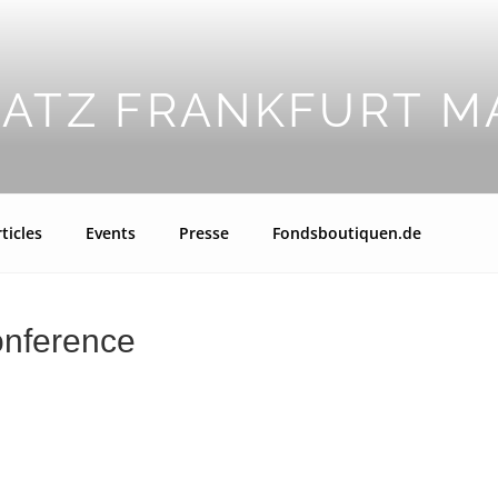
LATZ FRANKFURT M
ticles
Events
Presse
Fondsboutiquen.de
onference