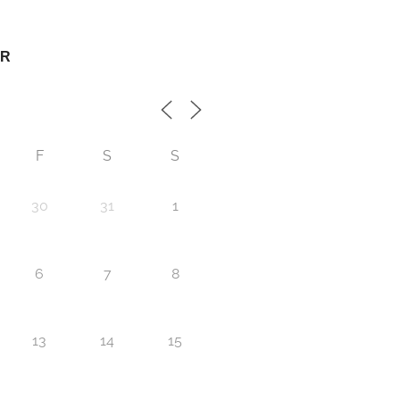
ER
F
S
S
30
31
1
6
7
8
13
14
15