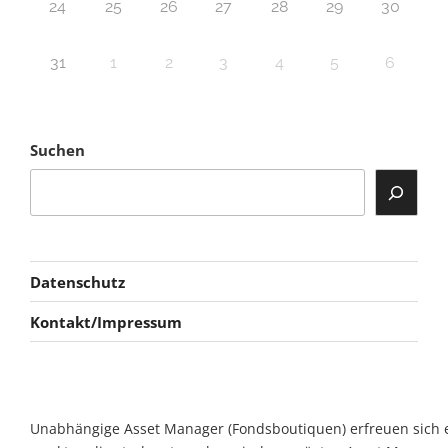
24
25
26
27
28
29
30
31
1
2
3
4
5
6
Suchen
Datenschutz
Kontakt/Impressum
Unabhängige Asset Manager (Fondsboutiquen) erfreuen sich ein