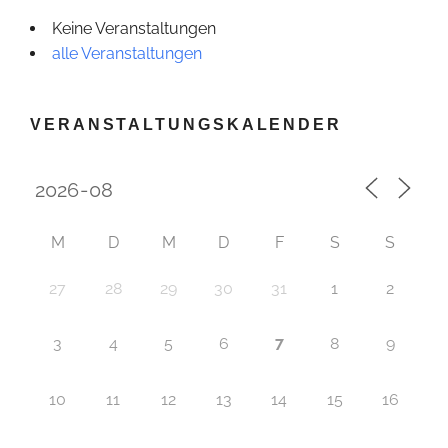
Keine Veranstaltungen
alle Veranstaltungen
VERANSTALTUNGSKALENDER
M
D
M
D
F
S
S
27
28
29
30
31
1
2
7
3
4
5
6
8
9
10
11
12
13
14
15
16