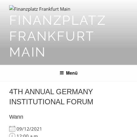
Zum
Inhalt
FINANZPLATZ
springen
FRANKFURT
MAIN
Menü
4TH ANNUAL GERMANY
INSTITUTIONAL FORUM
Wann
09/12/2021
12:00 a.m.