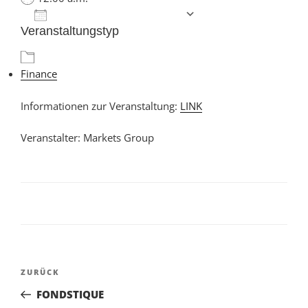
Zum Kalender hinzufügen
Veranstaltungstyp
ICS herunterladen
Google Kalender
iCalendar
Office 365
Outlook Live
Finance
Informationen zur Veranstaltung:
LINK
Veranstalter: Markets Group
Beitragsnavigation
Vorheriger
ZURÜCK
Beitrag
FONDSTIQUE