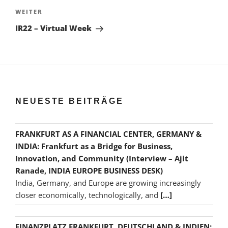
Nächster
WEITER
Beitrag
IR22 – Virtual Week
NEUESTE BEITRÄGE
FRANKFURT AS A FINANCIAL CENTER, GERMANY &
INDIA: Frankfurt as a Bridge for Business,
Innovation, and Community (Interview – Ajit
Ranade, INDIA EUROPE BUSINESS DESK)
India, Germany, and Europe are growing increasingly
closer economically, technologically, and
[…]
FINANZPLATZ FRANKFURT, DEUTSCHLAND & INDIEN: