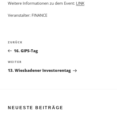
Weitere Informationen zu dem Event:
LINK
ICS herunterladen
Google Kalender
Veranstalter: FINANCE
Beitragsnavigation
Vorheriger
ZURÜCK
Beitrag
16. GIPS-Tag
Nächster
WEITER
Beitrag
13. Wiesbadener Investorentag
NEUESTE BEITRÄGE