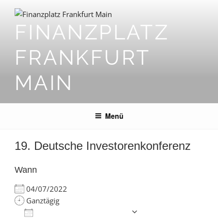
Zum
Inhalt
FINANZPLATZ
springen
FRANKFURT
MAIN
Menü
19. Deutsche Investorenkonferenz
Wann
04/07/2022
Ganztägig
Zum Kalender hinzufügen